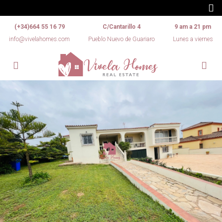
(+34)664 55 16 79
C/Cantarillo 4
9 am a 21 pm
info@vivelahomes.com
Pueblo Nuevo de Guariaro
Lunes a viernes