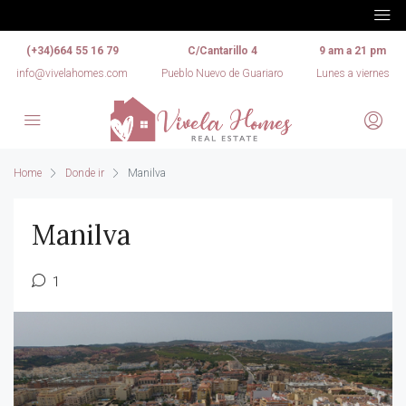
(+34)664 55 16 79
C/Cantarillo 4
9 am a 21 pm
info@vivelahomes.com
Pueblo Nuevo de Guariaro
Lunes a viernes
Home
Donde ir
Manilva
Manilva
1