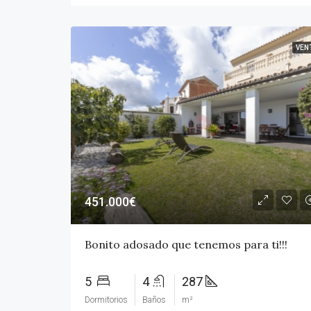
VEN
451.000€
Bonito adosado que tenemos para ti!!!
5
4
287
Dormitorios
Baños
m²