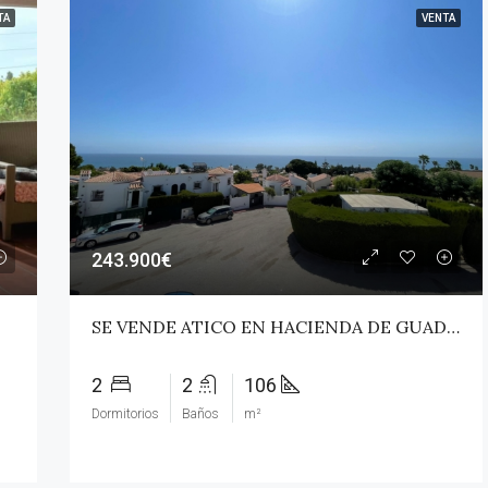
TA
VENTA
DESTACADA
Por
275.000€
Pueblo Nuevo
243.900€
SE VENDE ATICO EN HACIENDA DE GUADALUPE
2
2
106
Dormitorios
Baños
m²