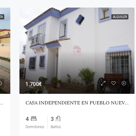
TA
ALQUILER
1.700€
HALET EN PUEBLO NUEVO DE GUADIARO
CASA INDEPENDIENTE EN PUEBLO NUEVO DE GUADIARO!
4
3
Dormitorios
Baños