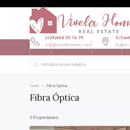
(+34)664 55 16 79
C/Canta
info@vivelahomes.com
Pueblo
INICIO
QUIENES SOMOS
VENTAS
A
Home
Fibra Óptica
Fibra Óptica
5 Propiedades