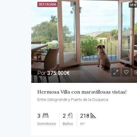
DESTACADA
VEN
Por
375.000€
Hermosa Villa con maravillosas vistas!
Entre Sotogrande y Puerto de la Duquesa
3
2
218
Dormitorios
Baños
m²