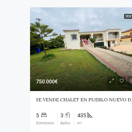
VEN
750.000€
SE VENDE C
5
3
435
Dormitorios
Baños
m²