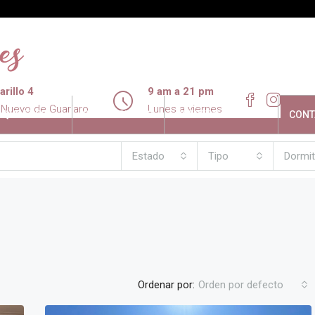
rillo 4
9 am a 21 pm
 Nuevo de Guariaro
Lunes a viernes
LQUILERES
PROMOCIONES
NUESTRO ENTORNO
CONT
Estado
Tipo
Dormit
Ordenar por:
Orden por defecto