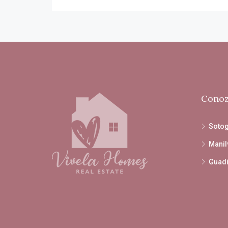
Conoz
Soto
Manil
Guad