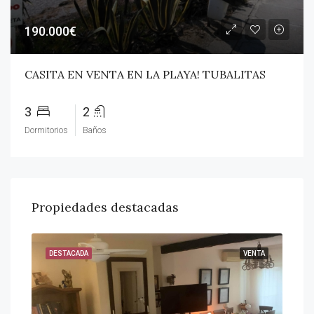
190.000€
CASITA EN VENTA EN LA PLAYA! TUBALITAS
3
2
Dormitorios
Baños
Propiedades destacadas
ENTA
DESTACADA
VENTA
DES