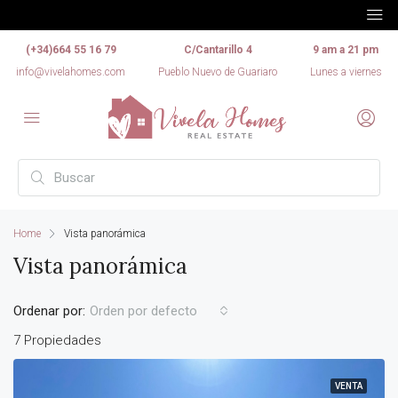
(+34)664 55 16 79
C/Cantarillo 4
9 am a 21 pm
info@vivelahomes.com
Pueblo Nuevo de Guariaro
Lunes a viernes
Home
Vista panorámica
Vista panorámica
Ordenar por:
Orden por defecto
7 Propiedades
VENTA