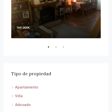
169.000€
Por
Entr
Tipo de propiedad
Apartamento
Villa
Adosado