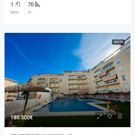
1
70
Baño
m²
VENTA
180.300€