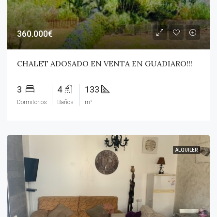
360.000€
CHALET ADOSADO EN VENTA EN GUADIARO!!!
3
4
133
Dormitorios
Baños
m²
ALQUILER