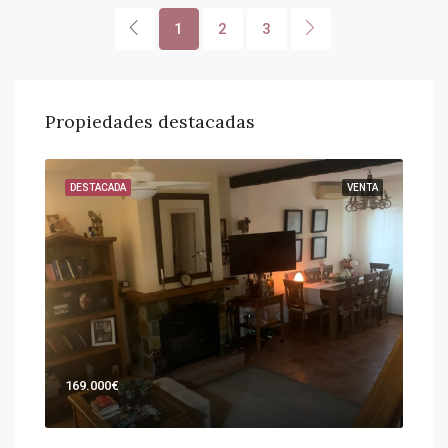
1
2
3
Propiedades destacadas
ENTA
DESTACADA
VENTA
DES
169.000€
Por
Entr