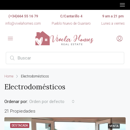
(+34)664 55 16 79
C/Cantarillo 4
9 am a 21 pm
info@vivelahomes.com
Pueblo Nuevo de Guariaro
Lunes a viernes
Home
Electrodomésticos
Electrodomésticos
Ordenar por:
Orden por defecto
21 Propiedades
DESTACADA
VENTA