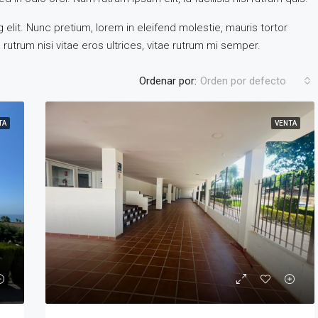
elit. Nunc pretium, lorem in eleifend molestie, mauris tortor
DESTACADA
rutrum nisi vitae eros ultrices, vitae rutrum mi semper.
Ordenar por:
Orden por defecto
Por
275.000€
TA
VENTA
Pueblo Nuevo