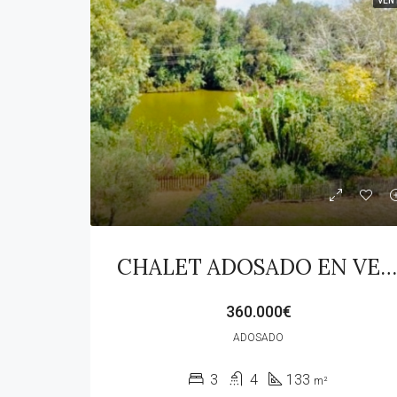
VEN
CHALET ADOSADO EN VENTA EN GUADIARO!!!
360.000€
ADOSADO
3
4
133
m²