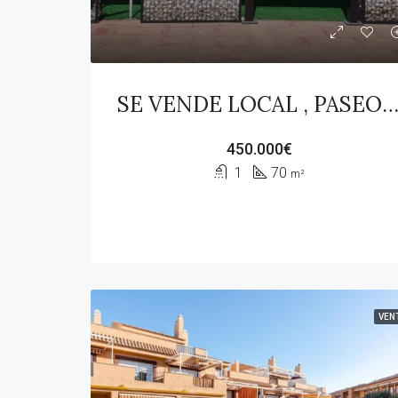
SE VENDE LOCAL , PASEO MARITIMO DE SABINIL
450.000€
1
70
m²
VEN