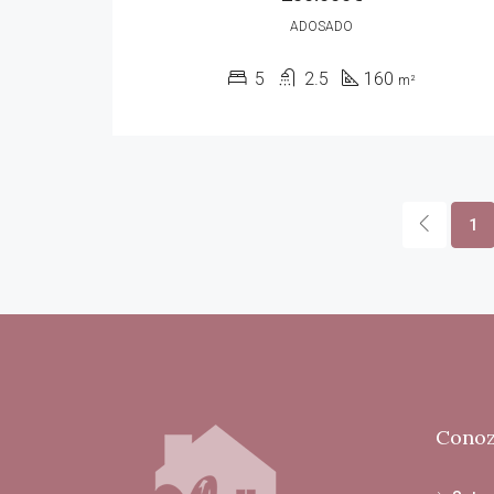
ADOSADO
5
2.5
160
m²
1
Conoz