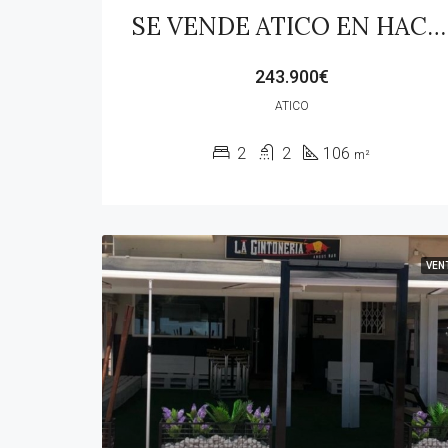
SE VENDE ATICO EN HACIENDA DE GUADALUPE
243.900€
ATICO
2
2
106
m²
VEN