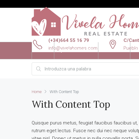
(+34)664 55 16 79
C/Canta
info@vivelahomes.com
Pueblo
INICIO
QUIENES SOMOS
VENTAS
A
Home
With Content Top
With Content Top
Quisque purus metus, feugiat faucibus faucibus ut, ves
rutrum eget lectus. Fusce nec dui nec neque volutp
vitae nisl. Donec ut metus in nulla convallis porta. Se