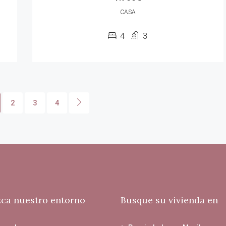
CASA
4
3
2
3
4
ca nuestro entorno
Busque su vivienda en