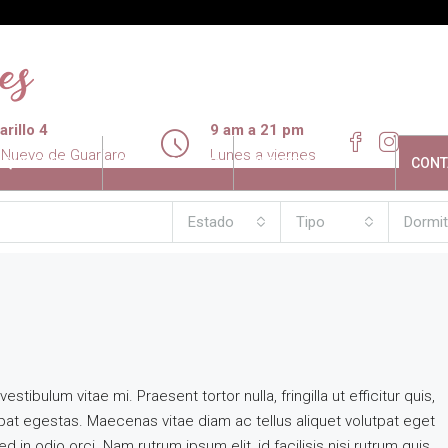
rillo 4
9 am a 21 pm
 Nuevo de Guariaro
Lunes a viernes
LQUILERES
PROMOCIONES
NUESTRO ENTORNO
CONT
Estado
Tipo
Dormit
tibulum vitae mi. Praesent tortor nulla, fringilla ut efficitur quis,
at egestas. Maecenas vitae diam ac tellus aliquet volutpat eget
d in odio orci. Nam rutrum ipsum elit, id facilisis nisi rutrum quis.