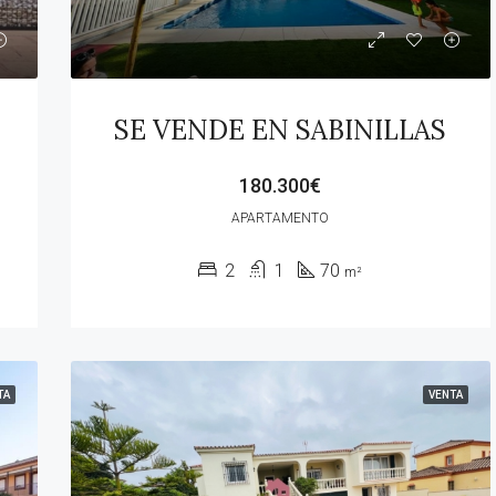
LAS
SE VENDE EN SABINILLAS
180.300€
APARTAMENTO
2
1
70
m²
TA
VENTA