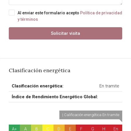
Al enviar este formulario acepto
Política de privacidad
y términos
Solicitar visita
Clasificación energética
Clasificación energética:
En tramite
Índice de Rendimiento Energético Global:
| Calificación energética En tramite
A+
A
B
C
D
E
F
G
H
En