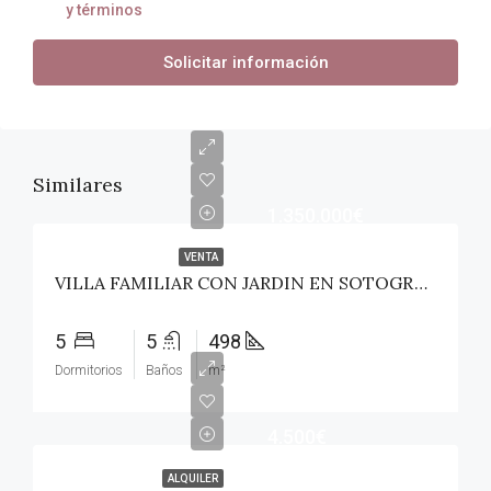
y términos
Solicitar información
Similares
1.350.000€
VENTA
VILLA FAMILIAR CON JARDIN EN SOTOGRANDE ALTO!
5
5
498
Dormitorios
Baños
m²
4.500€
ALQUILER