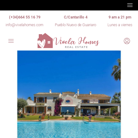
(+34)664 55 16 79
C/Cantarillo 4
9 am a 21 pm
info@vivelahomes.com
Pueblo Nuevo de Guariaro
Lunes a viernes