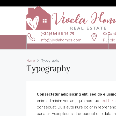
(+34)664 55 16 79
C/Canta
info@vivelahomes.com
Pueblo
INICIO
QUIENES SOMOS
VENTAS
A
Home
Typography
Typography
Consectetur adipisicing elit, sed do eiusmo
enim ad minim veniam, quis nostrud
text link
e
consequat. Duis aute irure dolor in reprehender
pariatur. Excepteur sint occaecat cupidatat no