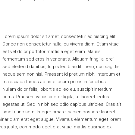
Lorem ipsum dolor sit amet, consectetur adipiscing elit.
Donec non consectetur nulla, eu viverra diam. Etiam vitae
est vel dolor porttitor mattis a eget enim. Mauris
fermentum sed eros in venenatis. Aliquam fringilla, orci
sed eleifend dapibus, turpis leo blandit libero, non sagittis
neque sem non nisl. Praesent id pretium nibh. Interdum et
malesuada fames ac ante ipsum primis in faucibus.
Nullam dolor felis, lobortis ac leo eu, suscipit interdum
purus. Praesent varius auctor ligula, ut laoreet lectus
egestas ut. Sed in nibh sed odio dapibus ultricies. Cras sit
amet nunc sem. Integer ornare, sapien posuere laoreet
 pulvinar diam erat eget augue. Vivamus elementum eget lorem
urus justo, commodo eget erat vitae, mattis euismod ex.