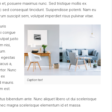
um et, posuere maximus nunc. Sed tristique mollis ex.
unc sed consequat tincidunt. Suspendisse potenti. Nam eu
rum suscipit sem, volutpat imperdiet risus pulvinar vitae.
uris
rci congue
lutpat justo
m nisi,
sum.
n egestas
lacus a,
rtor. Nunc
 ex
Caption text
d mauris.
am est.
luctus bibendum ante. Nunc aliquet libero ut dui scelerisque
o nec magna scelerisque elementum id et massa.