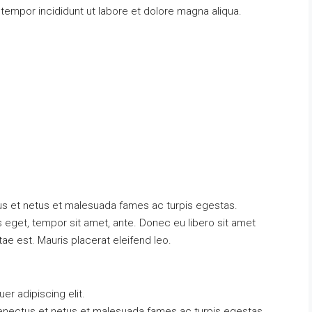
 tempor incididunt ut labore et dolore magna aliqua.
Por
275.000€
Pueblo Nuevo
tus et netus et malesuada fames ac turpis egestas.
es eget, tempor sit amet, ante. Donec eu libero sit amet
ae est. Mauris placerat eleifend leo.
r adipiscing elit.
senectus et netus et malesuada fames ac turpis egestas.