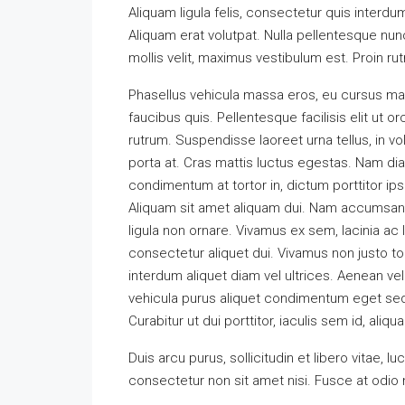
Aliquam ligula felis, consectetur quis interd
Aliquam erat volutpat. Nulla pellentesque n
mollis velit, maximus vestibulum est. Proin rut
Phasellus vehicula massa eros, eu cursus ma
faucibus quis. Pellentesque facilisis elit ut o
rutrum. Suspendisse laoreet urna tellus, in vo
porta at. Cras mattis luctus egestas. Nam dia
condimentum at tortor in, dictum porttitor ip
Aliquam sit amet aliquam dui. Nam accumsa
ligula non ornare. Vivamus ex sem, lacinia ac 
consectetur aliquet dui. Vivamus non justo to
interdum aliquet diam vel ultrices. Aenean vel
vehicula purus aliquet condimentum eget se
Curabitur ut dui porttitor, iaculis sem id, aliqu
Duis arcu purus, sollicitudin et libero vitae, 
consectetur non sit amet nisi. Fusce at odi