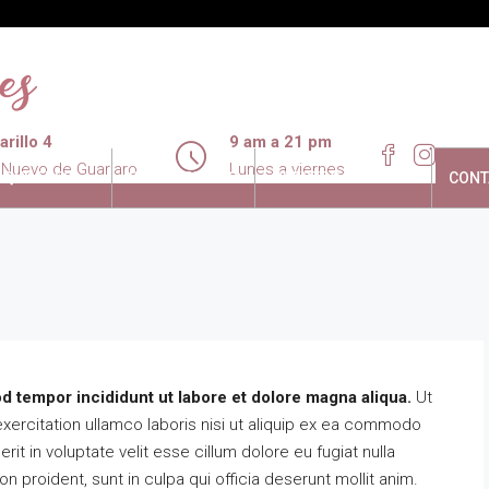
rillo 4
9 am a 21 pm
 Nuevo de Guariaro
Lunes a viernes
LQUILERES
PROMOCIONES
NUESTRO ENTORNO
CONT
d tempor incididunt ut labore et dolore magna aliqua.
Ut
xercitation ullamco laboris nisi ut aliquip ex ea commodo
it in voluptate velit esse cillum dolore eu fugiat nulla
DESTACADA
n proident, sunt in culpa qui officia deserunt mollit anim.