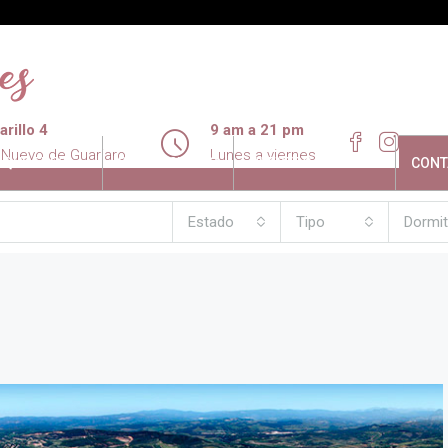
rillo 4
9 am a 21 pm
 Nuevo de Guariaro
Lunes a viernes
LQUILERES
PROMOCIONES
NUESTRO ENTORNO
CONT
Estado
Tipo
Dormit