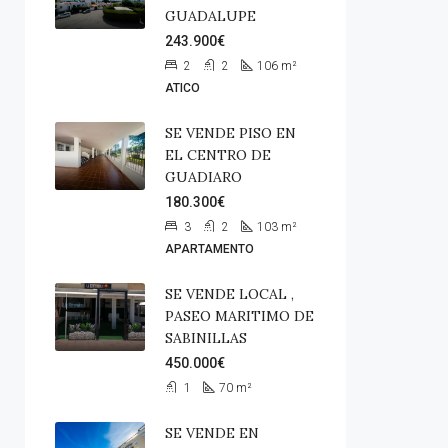
GUADALUPE
243.900€
2
2
106
m²
ATICO
SE VENDE PISO EN
EL CENTRO DE
GUADIARO
180.300€
3
2
103
m²
APARTAMENTO
SE VENDE LOCAL ,
PASEO MARITIMO DE
SABINILLAS
450.000€
1
70
m²
SE VENDE EN