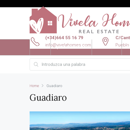
(+34)664 55 16 79
C/Canta
info@vivelahomes.com
Pueblo
INICIO
QUIENES SOMOS
VENTAS
A
Home
Guadiaro
Guadiaro