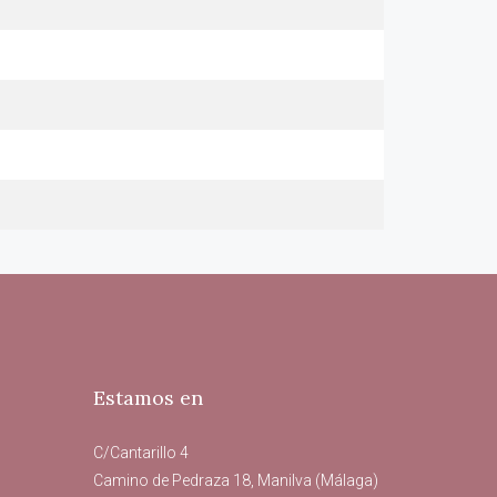
Estamos en
C/Cantarillo 4
Camino de Pedraza 18, Manilva (Málaga)