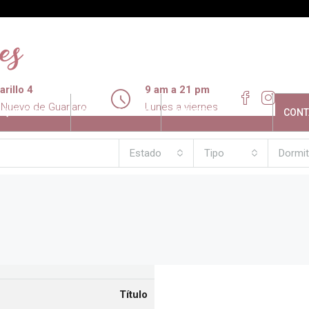
rillo 4
9 am a 21 pm
 Nuevo de Guariaro
Lunes a viernes
LQUILERES
PROMOCIONES
NUESTRO ENTORNO
CONT
Estado
Tipo
Dormit
Título