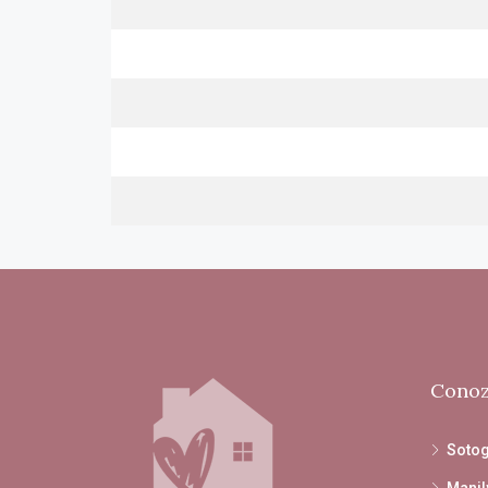
Conoz
Soto