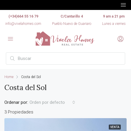
(+34)664 55 16 79
C/Cantarillo 4
9 am a 21 pm
info@vivelahomes.com
Pueblo Nuevo de Guariaro
Lunes a viernes
Home
Costa del Sol
Costa del Sol
Ordenar por:
Orden por defecto
3 Propiedades
VENTA